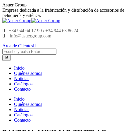
Saltar
Asuer Group
al
Empresa dedicada a la frabricación y distribución de accesorios de
contenido
peluquería y estética.
+34 944 64 17 99
/
+34 944 63 86 74
info@asuergroup.com
Área de Clientes
Buscar:
Inicio
Quiénes somos
Noticias
Catálogos
Contacto
Inicio
Quiénes somos
Noticias
Catálogos
Contacto