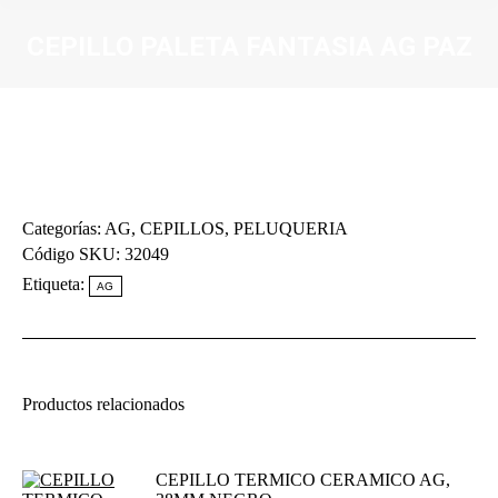
CEPILLO PALETA FANTASIA AG PAZ
Estás aquí:
Categorías:
AG
,
CEPILLOS
,
PELUQUERIA
Código SKU:
32049
Etiqueta:
AG
Productos relacionados
CEPILLO TERMICO CERAMICO AG,