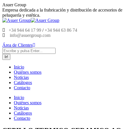
Saltar
Asuer Group
al
Empresa dedicada a la frabricación y distribución de accesorios de
contenido
peluquería y estética.
+34 944 64 17 99
/
+34 944 63 86 74
info@asuergroup.com
Área de Clientes
Buscar:
Inicio
Quiénes somos
Noticias
Catálogos
Contacto
Inicio
Quiénes somos
Noticias
Catálogos
Contacto