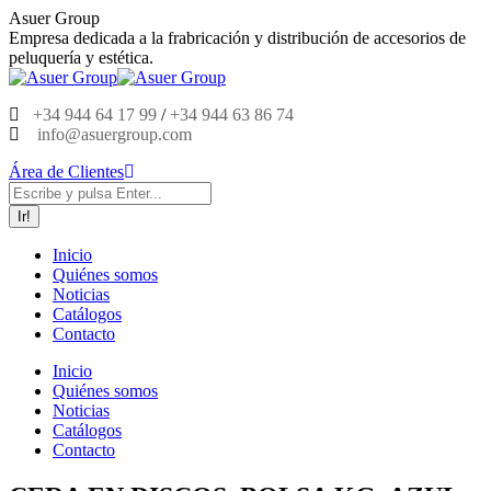
Saltar
Asuer Group
al
Empresa dedicada a la frabricación y distribución de accesorios de
contenido
peluquería y estética.
+34 944 64 17 99
/
+34 944 63 86 74
info@asuergroup.com
Área de Clientes
Buscar:
Inicio
Quiénes somos
Noticias
Catálogos
Contacto
Inicio
Quiénes somos
Noticias
Catálogos
Contacto