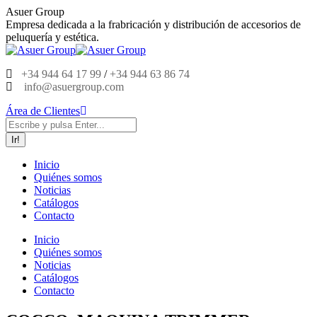
Saltar
Asuer Group
al
Empresa dedicada a la frabricación y distribución de accesorios de
contenido
peluquería y estética.
+34 944 64 17 99
/
+34 944 63 86 74
info@asuergroup.com
Área de Clientes
Buscar:
Inicio
Quiénes somos
Noticias
Catálogos
Contacto
Inicio
Quiénes somos
Noticias
Catálogos
Contacto