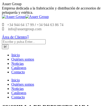
Saltar
Asuer Group
al
Empresa dedicada a la frabricación y distribución de accesorios de
contenido
peluquería y estética.
+34 944 64 17 99
/
+34 944 63 86 74
info@asuergroup.com
Área de Clientes
Buscar:
Inicio
Quiénes somos
Noticias
Catálogos
Contacto
Inicio
Quiénes somos
Noticias
Catálogos
Contacto