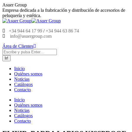
Saltar
Asuer Group
al
Empresa dedicada a la frabricación y distribución de accesorios de
contenido
peluquería y estética.
+34 944 64 17 99
/
+34 944 63 86 74
info@asuergroup.com
Área de Clientes
Buscar:
Inicio
Quiénes somos
Noticias
Catálogos
Contacto
Inicio
Quiénes somos
Noticias
Catálogos
Contacto