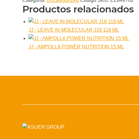
Categoría:
Uncategorized
Código SKU:
EL849T02
Productos relacionados
JJ - LEAVE IN MOLECULAR J18 118 ML
JJ - AMPOLLA POWER NUTRITION 15 ML