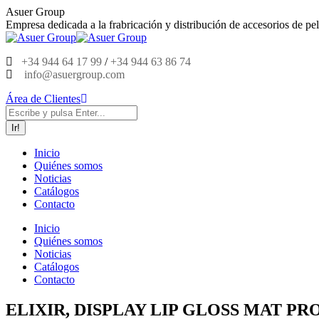
Saltar
Asuer Group
al
Empresa dedicada a la frabricación y distribución de accesorios de pel
contenido
+34 944 64 17 99
/
+34 944 63 86 74
info@asuergroup.com
Área de Clientes
Buscar:
Inicio
Quiénes somos
Noticias
Catálogos
Contacto
Inicio
Quiénes somos
Noticias
Catálogos
Contacto
ELIXIR, DISPLAY LIP GLOSS MAT PRO