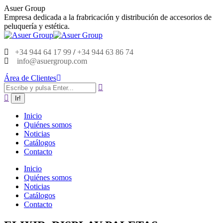
Saltar
Asuer Group
al
Empresa dedicada a la frabricación y distribución de accesorios de
contenido
peluquería y estética.
+34 944 64 17 99
/
+34 944 63 86 74
info@asuergroup.com
Área de Clientes
Buscar:
Inicio
Quiénes somos
Noticias
Catálogos
Contacto
Inicio
Quiénes somos
Noticias
Catálogos
Contacto