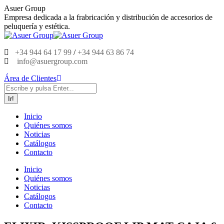
Saltar
Asuer Group
al
Empresa dedicada a la frabricación y distribución de accesorios de
contenido
peluquería y estética.
+34 944 64 17 99
/
+34 944 63 86 74
info@asuergroup.com
Área de Clientes
Buscar:
Inicio
Quiénes somos
Noticias
Catálogos
Contacto
Inicio
Quiénes somos
Noticias
Catálogos
Contacto