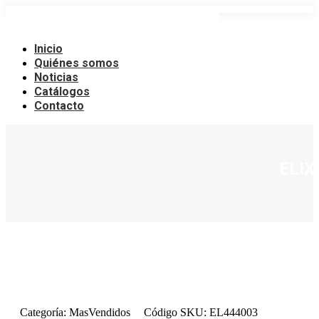
Saltar
al
contenido
Inicio
Quiénes somos
Noticias
Catálogos
Contacto
ELIX
Categoría:
MasVendidos
Código SKU:
EL444003