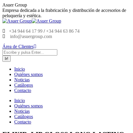
Saltar
Asuer Group
al
Empresa dedicada a la frabricación y distribución de accesorios de
contenido
peluquería y estética.
+34 944 64 17 99
/
+34 944 63 86 74
info@asuergroup.com
Área de Clientes
Buscar:
Inicio
Quiénes somos
Noticias
Catálogos
Contacto
Inicio
Quiénes somos
Noticias
Catálogos
Contacto