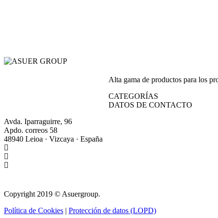
Alta gama de productos para los prof
CATEGORÍAS
DATOS DE CONTACTO
Avda. Iparraguirre, 96
Apdo. correos 58
48940 Leioa · Vizcaya · España
+34 944 64 17 99
+34 944 63 86 74
info@asuergroup.com
Copyright 2019 © Asuergroup.
Política de Cookies
|
Protección de datos (LOPD)