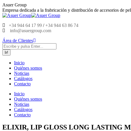
Saltar
Asuer Group
al
Empresa dedicada a la frabricación y distribución de accesorios de pel
contenido
+34 944 64 17 99
/
+34 944 63 86 74
info@asuergroup.com
Área de Clientes
Buscar:
Inicio
Quiénes somos
Noticias
Catálogos
Contacto
Inicio
Quiénes somos
Noticias
Catálogos
Contacto
ELIXIR, LIP GLOSS LONG LASTING MA