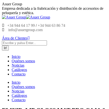
Saltar
Asuer Group
al
Empresa dedicada a la frabricación y distribución de accesorios de
contenido
peluquería y estética.
+34 944 64 17 99
/
+34 944 63 86 74
info@asuergroup.com
Área de Clientes
Buscar:
Inicio
Quiénes somos
Noticias
Catálogos
Contacto
Inicio
Quiénes somos
Noticias
Catálogos
Contacto