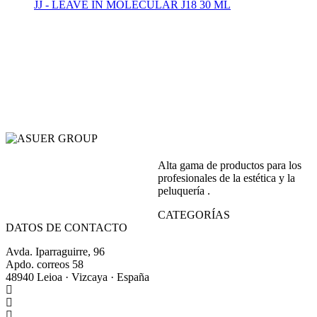
JJ - LEAVE IN MOLECULAR J18 30 ML
Alta gama de productos para los
profesionales de la estética y la
peluquería .
CATEGORÍAS
DATOS DE CONTACTO
Avda. Iparraguirre, 96
Apdo. correos 58
48940 Leioa · Vizcaya · España
+34 944 64 17 99
+34 944 63 86 74
info@asuergroup.com