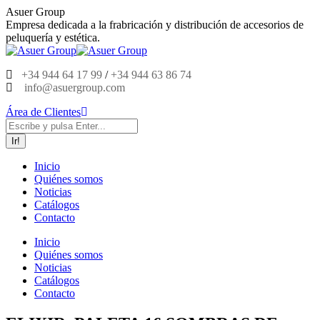
Saltar
Asuer Group
al
Empresa dedicada a la frabricación y distribución de accesorios de
contenido
peluquería y estética.
+34 944 64 17 99
/
+34 944 63 86 74
info@asuergroup.com
Área de Clientes
Buscar:
Inicio
Quiénes somos
Noticias
Catálogos
Contacto
Inicio
Quiénes somos
Noticias
Catálogos
Contacto