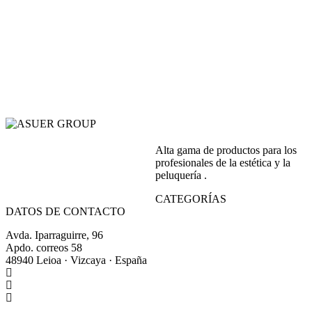
Alta gama de productos para los
profesionales de la estética y la
peluquería .
CATEGORÍAS
DATOS DE CONTACTO
Avda. Iparraguirre, 96
Apdo. correos 58
48940 Leioa · Vizcaya · España
+34 944 64 17 99
+34 944 63 86 74
info@asuergroup.com