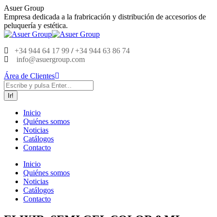
Saltar
Asuer Group
al
Empresa dedicada a la frabricación y distribución de accesorios de
contenido
peluquería y estética.
+34 944 64 17 99
/
+34 944 63 86 74
info@asuergroup.com
Área de Clientes
Buscar:
Inicio
Quiénes somos
Noticias
Catálogos
Contacto
Inicio
Quiénes somos
Noticias
Catálogos
Contacto