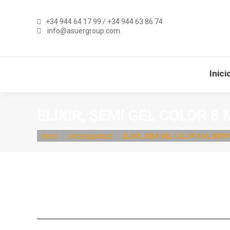
+34 944 64 17 99
/
+34 944 63 86 74
info@asuergroup.com
Inici
ELIXIR, SEMI GEL COLOR 8
Estás aquí:
Inicio
Uncategorized
ELIXIR, SEMI GEL COLOR 8 ML BERR