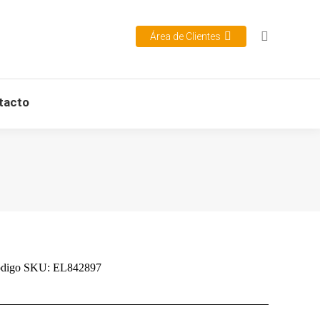
Área de Clientes
tacto
digo SKU:
EL842897