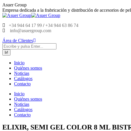
Saltar
Asuer Group
al
Empresa dedicada a la frabricación y distribución de accesorios de pel
contenido
+34 944 64 17 99
/
+34 944 63 86 74
info@asuergroup.com
Área de Clientes
Buscar:
Inicio
Quiénes somos
Noticias
Catálogos
Contacto
Inicio
Quiénes somos
Noticias
Catálogos
Contacto
ELIXIR, SEMI GEL COLOR 8 ML BISTR