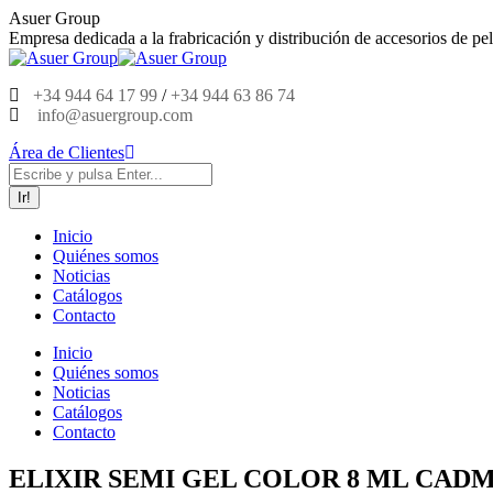
Saltar
Asuer Group
al
Empresa dedicada a la frabricación y distribución de accesorios de pel
contenido
+34 944 64 17 99
/
+34 944 63 86 74
info@asuergroup.com
Área de Clientes
Buscar:
Inicio
Quiénes somos
Noticias
Catálogos
Contacto
Inicio
Quiénes somos
Noticias
Catálogos
Contacto
ELIXIR SEMI GEL COLOR 8 ML CADM