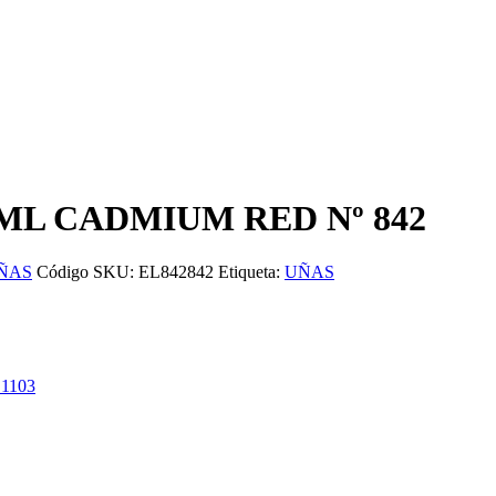
ML CADMIUM RED Nº 842
ÑAS
Código SKU:
EL842842
Etiqueta:
UÑAS
1103