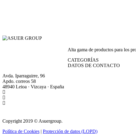
Alta gama de productos para los prof
CATEGORÍAS
DATOS DE CONTACTO
Avda. Iparraguirre, 96
Apdo. correos 58
48940 Leioa · Vizcaya · España
+34 944 64 17 99
+34 944 63 86 74
info@asuergroup.com
Copyright 2019 © Asuergroup.
Política de Cookies
|
Protección de datos (LOPD)