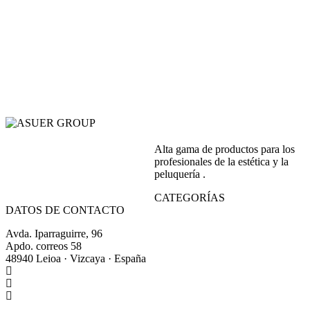
Alta gama de productos para los
profesionales de la estética y la
peluquería .
CATEGORÍAS
DATOS DE CONTACTO
Avda. Iparraguirre, 96
Apdo. correos 58
48940 Leioa · Vizcaya · España
+34 944 64 17 99
+34 944 63 86 74
info@asuergroup.com