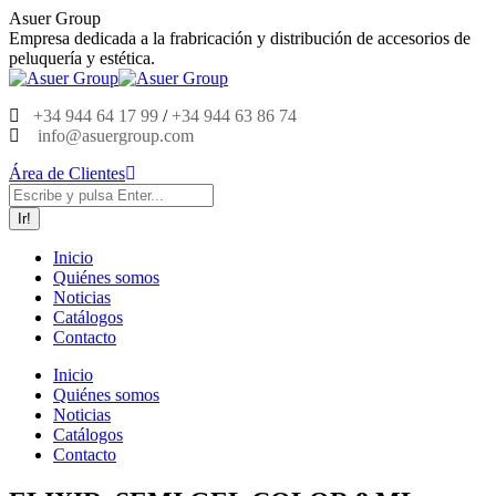
Saltar
Asuer Group
al
Empresa dedicada a la frabricación y distribución de accesorios de
contenido
peluquería y estética.
+34 944 64 17 99
/
+34 944 63 86 74
info@asuergroup.com
Área de Clientes
Buscar:
Inicio
Quiénes somos
Noticias
Catálogos
Contacto
Inicio
Quiénes somos
Noticias
Catálogos
Contacto