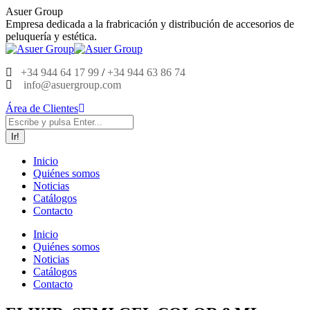
Saltar
Asuer Group
al
Empresa dedicada a la frabricación y distribución de accesorios de
contenido
peluquería y estética.
+34 944 64 17 99
/
+34 944 63 86 74
info@asuergroup.com
Área de Clientes
Buscar:
Inicio
Quiénes somos
Noticias
Catálogos
Contacto
Inicio
Quiénes somos
Noticias
Catálogos
Contacto