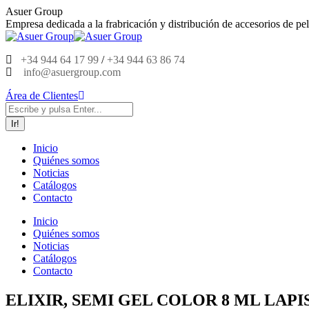
Saltar
Asuer Group
al
Empresa dedicada a la frabricación y distribución de accesorios de pel
contenido
+34 944 64 17 99
/
+34 944 63 86 74
info@asuergroup.com
Área de Clientes
Buscar:
Inicio
Quiénes somos
Noticias
Catálogos
Contacto
Inicio
Quiénes somos
Noticias
Catálogos
Contacto
ELIXIR, SEMI GEL COLOR 8 ML LAPIS