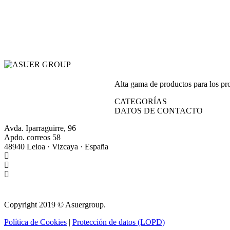
Alta gama de productos para los prof
CATEGORÍAS
DATOS DE CONTACTO
Avda. Iparraguirre, 96
Apdo. correos 58
48940 Leioa · Vizcaya · España
+34 944 64 17 99
+34 944 63 86 74
info@asuergroup.com
Copyright 2019 © Asuergroup.
Política de Cookies
|
Protección de datos (LOPD)