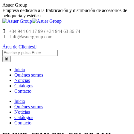
Saltar
Asuer Group
al
Empresa dedicada a la frabricación y distribución de accesorios de
contenido
peluquería y estética.
+34 944 64 17 99
/
+34 944 63 86 74
info@asuergroup.com
Área de Clientes
Buscar:
Inicio
Quiénes somos
Noticias
Catálogos
Contacto
Inicio
Quiénes somos
Noticias
Catálogos
Contacto