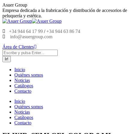
Saltar
Asuer Group
al
Empresa dedicada a la frabricación y distribución de accesorios de
contenido
peluquería y estética.
+34 944 64 17 99
/
+34 944 63 86 74
info@asuergroup.com
Área de Clientes
Buscar:
Inicio
Quiénes somos
Noticias
Catálogos
Contacto
Inicio
Quiénes somos
Noticias
Catálogos
Contacto