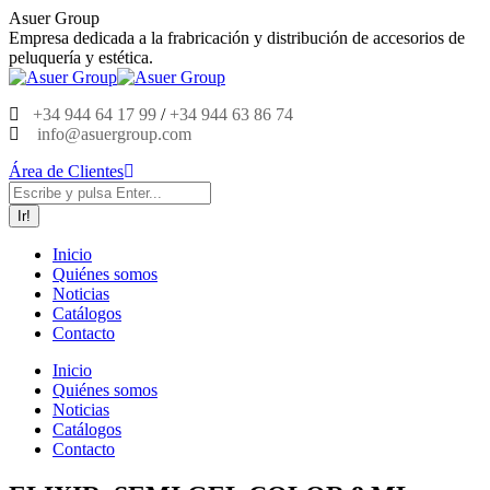
Saltar
Asuer Group
al
Empresa dedicada a la frabricación y distribución de accesorios de
contenido
peluquería y estética.
+34 944 64 17 99
/
+34 944 63 86 74
info@asuergroup.com
Área de Clientes
Buscar:
Inicio
Quiénes somos
Noticias
Catálogos
Contacto
Inicio
Quiénes somos
Noticias
Catálogos
Contacto