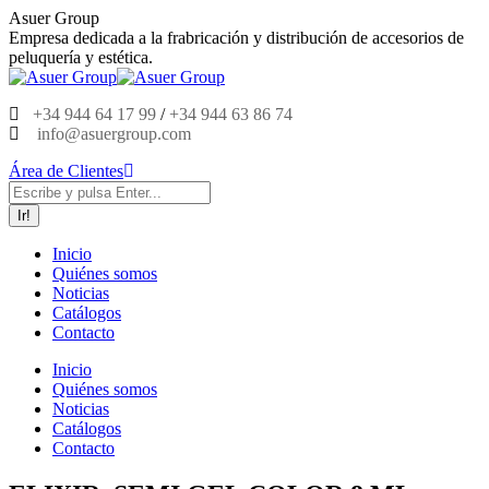
Saltar
Asuer Group
al
Empresa dedicada a la frabricación y distribución de accesorios de
contenido
peluquería y estética.
+34 944 64 17 99
/
+34 944 63 86 74
info@asuergroup.com
Área de Clientes
Buscar:
Inicio
Quiénes somos
Noticias
Catálogos
Contacto
Inicio
Quiénes somos
Noticias
Catálogos
Contacto