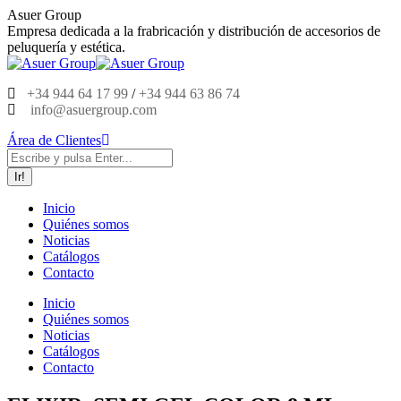
Saltar
Asuer Group
al
Empresa dedicada a la frabricación y distribución de accesorios de
contenido
peluquería y estética.
+34 944 64 17 99
/
+34 944 63 86 74
info@asuergroup.com
Área de Clientes
Buscar:
Inicio
Quiénes somos
Noticias
Catálogos
Contacto
Inicio
Quiénes somos
Noticias
Catálogos
Contacto