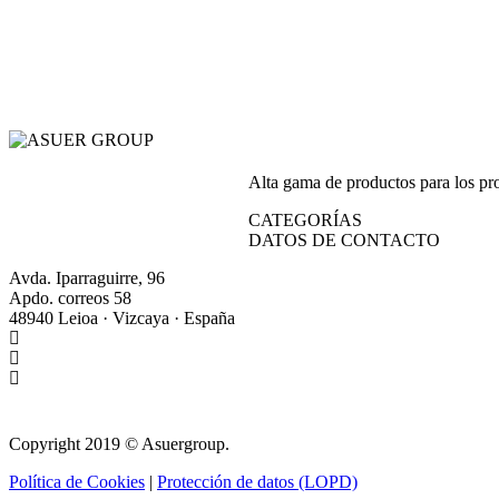
Alta gama de productos para los prof
CATEGORÍAS
DATOS DE CONTACTO
Avda. Iparraguirre, 96
Apdo. correos 58
48940 Leioa · Vizcaya · España
+34 944 64 17 99
+34 944 63 86 74
info@asuergroup.com
Copyright 2019 © Asuergroup.
Política de Cookies
|
Protección de datos (LOPD)