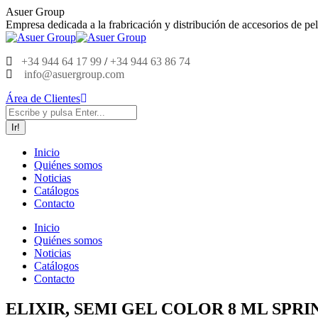
Saltar
Asuer Group
al
Empresa dedicada a la frabricación y distribución de accesorios de pel
contenido
+34 944 64 17 99
/
+34 944 63 86 74
info@asuergroup.com
Área de Clientes
Buscar:
Inicio
Quiénes somos
Noticias
Catálogos
Contacto
Inicio
Quiénes somos
Noticias
Catálogos
Contacto
ELIXIR, SEMI GEL COLOR 8 ML SPRIN