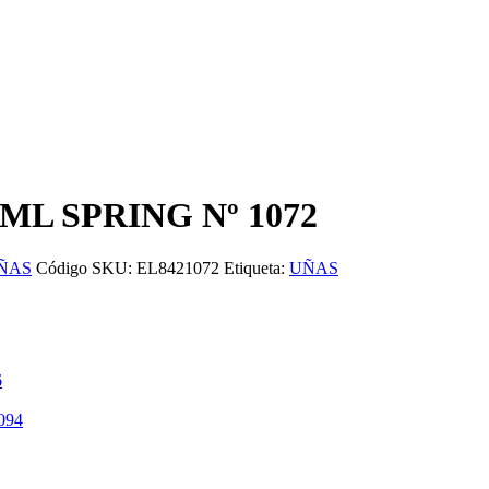
ML SPRING Nº 1072
ÑAS
Código SKU:
EL8421072
Etiqueta:
UÑAS
6
094