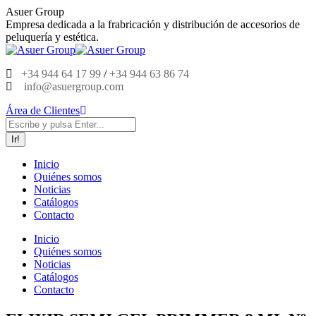
Saltar
Asuer Group
al
Empresa dedicada a la frabricación y distribución de accesorios de
contenido
peluquería y estética.
+34 944 64 17 99
/
+34 944 63 86 74
info@asuergroup.com
Área de Clientes
Buscar:
Inicio
Quiénes somos
Noticias
Catálogos
Contacto
Inicio
Quiénes somos
Noticias
Catálogos
Contacto