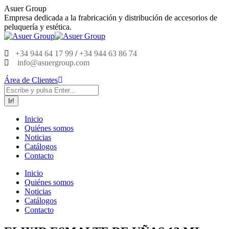
Saltar
Asuer Group
al
Empresa dedicada a la frabricación y distribución de accesorios de
contenido
peluquería y estética.
+34 944 64 17 99
/
+34 944 63 86 74
info@asuergroup.com
Área de Clientes
Buscar:
Inicio
Quiénes somos
Noticias
Catálogos
Contacto
Inicio
Quiénes somos
Noticias
Catálogos
Contacto