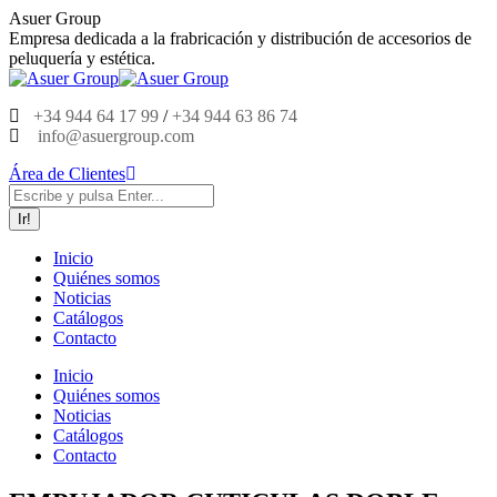
Saltar
Asuer Group
al
Empresa dedicada a la frabricación y distribución de accesorios de
contenido
peluquería y estética.
+34 944 64 17 99
/
+34 944 63 86 74
info@asuergroup.com
Área de Clientes
Buscar:
Inicio
Quiénes somos
Noticias
Catálogos
Contacto
Inicio
Quiénes somos
Noticias
Catálogos
Contacto