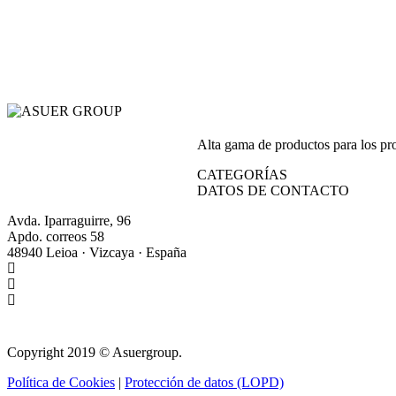
Alta gama de productos para los prof
CATEGORÍAS
DATOS DE CONTACTO
Avda. Iparraguirre, 96
Apdo. correos 58
48940 Leioa · Vizcaya · España
+34 944 64 17 99
+34 944 63 86 74
info@asuergroup.com
Copyright 2019 © Asuergroup.
Política de Cookies
|
Protección de datos (LOPD)