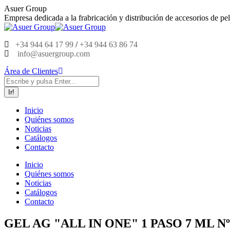
Saltar
Asuer Group
al
Empresa dedicada a la frabricación y distribución de accesorios de pel
contenido
+34 944 64 17 99
/
+34 944 63 86 74
info@asuergroup.com
Área de Clientes
Buscar:
Inicio
Quiénes somos
Noticias
Catálogos
Contacto
Inicio
Quiénes somos
Noticias
Catálogos
Contacto
GEL AG "ALL IN ONE" 1 PASO 7 ML Nº