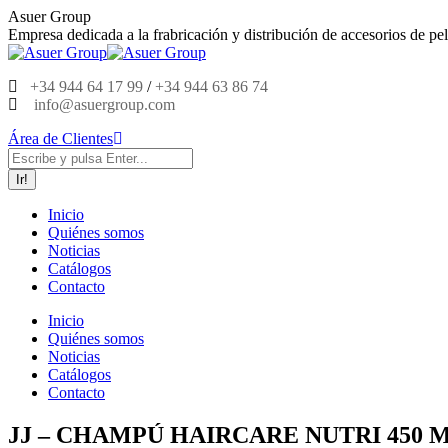
Saltar
Asuer Group
al
Empresa dedicada a la frabricación y distribución de accesorios de pel
contenido
+34 944 64 17 99
/
+34 944 63 86 74
info@asuergroup.com
Área de Clientes
Buscar:
Inicio
Quiénes somos
Noticias
Catálogos
Contacto
Inicio
Quiénes somos
Noticias
Catálogos
Contacto
JJ – CHAMPÚ HAIRCARE NUTRI 450 