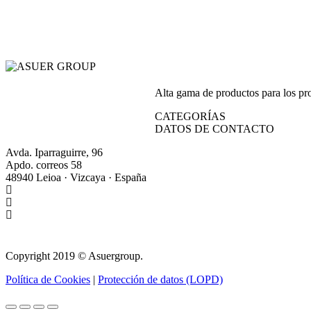
Alta gama de productos para los prof
CATEGORÍAS
DATOS DE CONTACTO
Avda. Iparraguirre, 96
Apdo. correos 58
48940 Leioa · Vizcaya · España
+34 944 64 17 99
+34 944 63 86 74
info@asuergroup.com
Copyright 2019 © Asuergroup.
Política de Cookies
|
Protección de datos (LOPD)
Ir