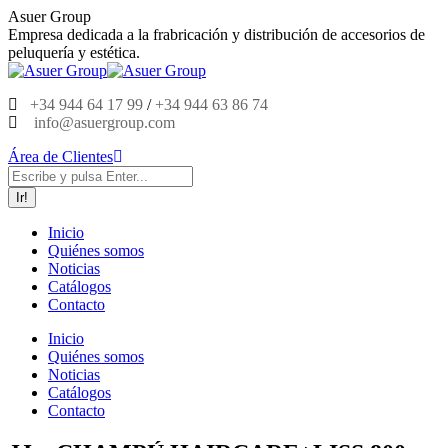
Saltar
Asuer Group
al
Empresa dedicada a la frabricación y distribución de accesorios de
contenido
peluquería y estética.
+34 944 64 17 99
/
+34 944 63 86 74
info@asuergroup.com
Área de Clientes
Buscar:
Inicio
Quiénes somos
Noticias
Catálogos
Contacto
Inicio
Quiénes somos
Noticias
Catálogos
Contacto