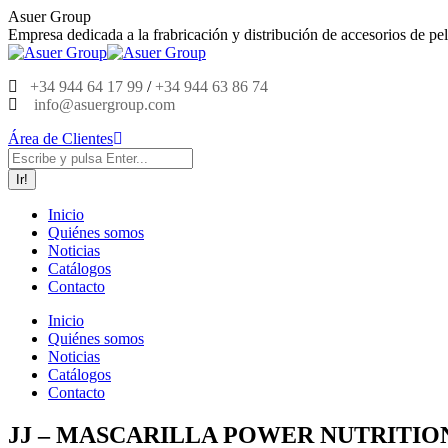
Saltar
Asuer Group
al
Empresa dedicada a la frabricación y distribución de accesorios de pel
contenido
+34 944 64 17 99
/
+34 944 63 86 74
info@asuergroup.com
Área de Clientes
Buscar:
Inicio
Quiénes somos
Noticias
Catálogos
Contacto
Inicio
Quiénes somos
Noticias
Catálogos
Contacto
JJ – MASCARILLA POWER NUTRITION