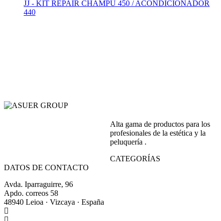
JJ - KIT REPAIR CHAMPÚ 450 / ACONDICIONADOR
440
Alta gama de productos para los
profesionales de la estética y la
peluquería .
CATEGORÍAS
DATOS DE CONTACTO
Avda. Iparraguirre, 96
Apdo. correos 58
48940 Leioa · Vizcaya · España
+34 944 64 17 99
+34 944 63 86 74