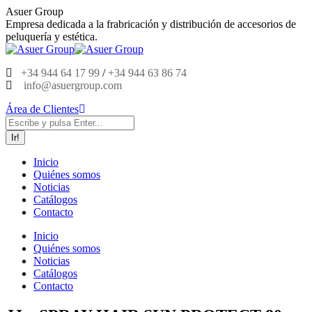
Saltar
Asuer Group
al
Empresa dedicada a la frabricación y distribución de accesorios de
contenido
peluquería y estética.
+34 944 64 17 99
/
+34 944 63 86 74
info@asuergroup.com
Área de Clientes
Buscar:
Inicio
Quiénes somos
Noticias
Catálogos
Contacto
Inicio
Quiénes somos
Noticias
Catálogos
Contacto