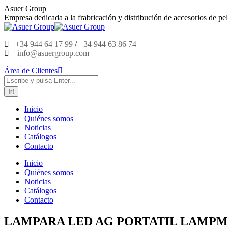
Saltar
Asuer Group
al
Empresa dedicada a la frabricación y distribución de accesorios de pel
contenido
+34 944 64 17 99
/
+34 944 63 86 74
info@asuergroup.com
Área de Clientes
Buscar:
Inicio
Quiénes somos
Noticias
Catálogos
Contacto
Inicio
Quiénes somos
Noticias
Catálogos
Contacto
LAMPARA LED AG PORTATIL LAMPMI