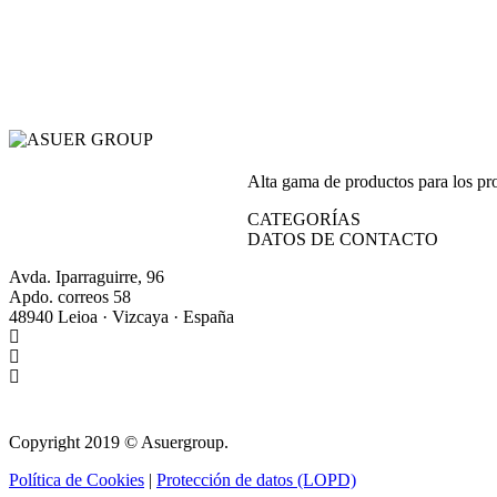
Alta gama de productos para los prof
CATEGORÍAS
DATOS DE CONTACTO
Avda. Iparraguirre, 96
Apdo. correos 58
48940 Leioa · Vizcaya · España
+34 944 64 17 99
+34 944 63 86 74
info@asuergroup.com
Copyright 2019 © Asuergroup.
Política de Cookies
|
Protección de datos (LOPD)