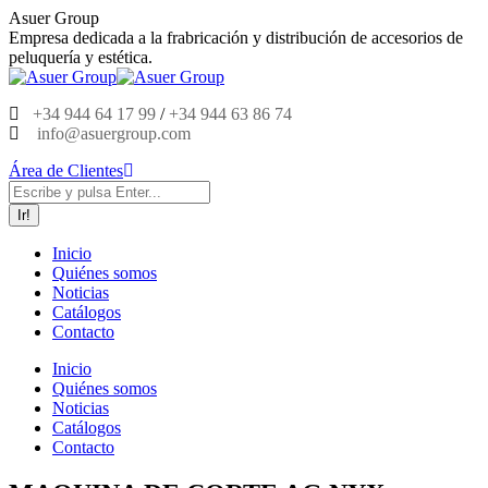
Saltar
Asuer Group
al
Empresa dedicada a la frabricación y distribución de accesorios de
contenido
peluquería y estética.
+34 944 64 17 99
/
+34 944 63 86 74
info@asuergroup.com
Área de Clientes
Buscar:
Inicio
Quiénes somos
Noticias
Catálogos
Contacto
Inicio
Quiénes somos
Noticias
Catálogos
Contacto