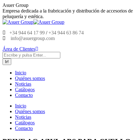
Saltar
Asuer Group
al
Empresa dedicada a la frabricación y distribución de accesorios de
contenido
peluquería y estética.
+34 944 64 17 99
/
+34 944 63 86 74
info@asuergroup.com
Área de Clientes
Buscar:
Inicio
Quiénes somos
Noticias
Catálogos
Contacto
Inicio
Quiénes somos
Noticias
Catálogos
Contacto