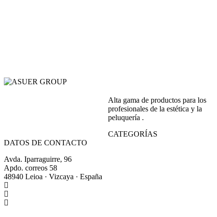
Alta gama de productos para los
profesionales de la estética y la
peluquería .
CATEGORÍAS
DATOS DE CONTACTO
Avda. Iparraguirre, 96
Apdo. correos 58
48940 Leioa · Vizcaya · España
+34 944 64 17 99
+34 944 63 86 74
info@asuergroup.com