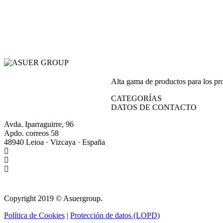
Alta gama de productos para los prof
CATEGORÍAS
DATOS DE CONTACTO
Avda. Iparraguirre, 96
Apdo. correos 58
48940 Leioa · Vizcaya · España
+34 944 64 17 99
+34 944 63 86 74
info@asuergroup.com
Copyright 2019 © Asuergroup.
Política de Cookies
|
Protección de datos (LOPD)