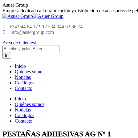
Saltar
Asuer Group
al
Empresa dedicada a la frabricación y distribución de accesorios de pel
contenido
+34 944 64 17 99
/
+34 944 63 86 74
info@asuergroup.com
Área de Clientes
Buscar:
Inicio
Quiénes somos
Noticias
Catálogos
Contacto
Inicio
Quiénes somos
Noticias
Catálogos
Contacto
PESTAÑAS ADHESIVAS AG Nº 1