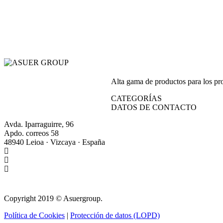
Alta gama de productos para los prof
CATEGORÍAS
DATOS DE CONTACTO
Avda. Iparraguirre, 96
Apdo. correos 58
48940 Leioa · Vizcaya · España
+34 944 64 17 99
+34 944 63 86 74
info@asuergroup.com
Copyright 2019 © Asuergroup.
Política de Cookies
|
Protección de datos (LOPD)