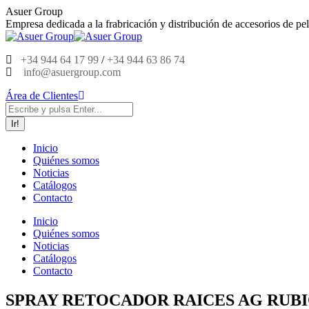
Saltar
Asuer Group
al
Empresa dedicada a la frabricación y distribución de accesorios de pel
contenido
+34 944 64 17 99
/
+34 944 63 86 74
info@asuergroup.com
Área de Clientes
Buscar:
Inicio
Quiénes somos
Noticias
Catálogos
Contacto
Inicio
Quiénes somos
Noticias
Catálogos
Contacto
SPRAY RETOCADOR RAICES AG RUBI