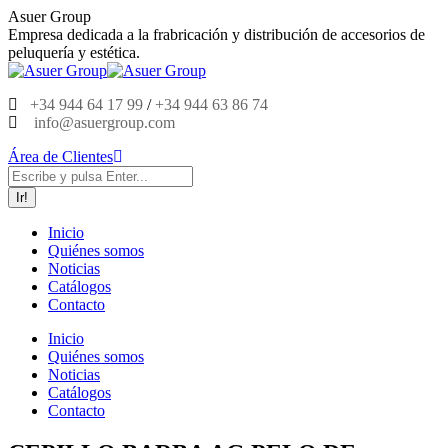
Saltar
Asuer Group
al
Empresa dedicada a la frabricación y distribución de accesorios de
contenido
peluquería y estética.
+34 944 64 17 99
/
+34 944 63 86 74
info@asuergroup.com
Área de Clientes
Buscar:
Inicio
Quiénes somos
Noticias
Catálogos
Contacto
Inicio
Quiénes somos
Noticias
Catálogos
Contacto