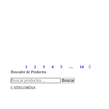
SUPERNAIL COLOR SOAK OFF GEL, "LAVA" 7
GRS
1
2
3
4
5
…
14
Buscador de Productos
Buscar
Buscar
por:
CATEGORÍAS
(131)