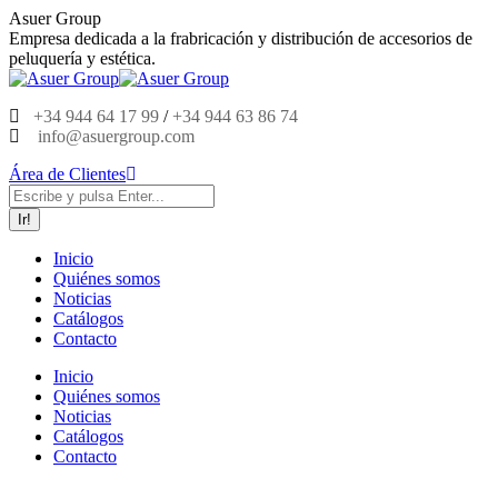
Saltar
Asuer Group
al
Empresa dedicada a la frabricación y distribución de accesorios de
contenido
peluquería y estética.
+34 944 64 17 99
/
+34 944 63 86 74
info@asuergroup.com
Área de Clientes
Buscar:
Inicio
Quiénes somos
Noticias
Catálogos
Contacto
Inicio
Quiénes somos
Noticias
Catálogos
Contacto