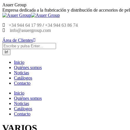
Saltar
Asuer Group
al
Empresa dedicada a la frabricación y distribución de accesorios de pel
contenido
+34 944 64 17 99
/
+34 944 63 86 74
info@asuergroup.com
Área de Clientes
Buscar:
Inicio
Quiénes somos
Noticias
Catálogos
Contacto
Inicio
Quiénes somos
Noticias
Catálogos
Contacto
VARIOS