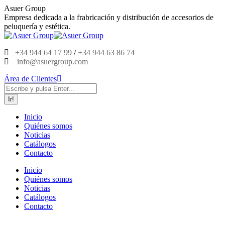
Saltar
Asuer Group
al
Empresa dedicada a la frabricación y distribución de accesorios de
contenido
peluquería y estética.
+34 944 64 17 99
/
+34 944 63 86 74
info@asuergroup.com
Área de Clientes
Buscar:
Inicio
Quiénes somos
Noticias
Catálogos
Contacto
Inicio
Quiénes somos
Noticias
Catálogos
Contacto