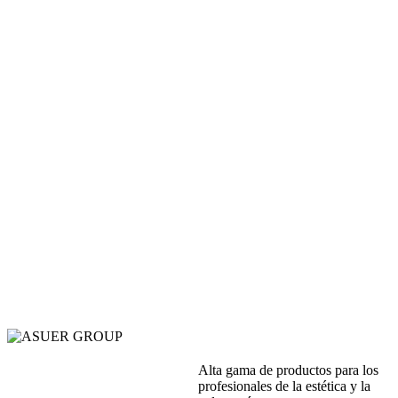
VARIOS
(84)
MALETAS
(36)
TEXTIL
(87)
GORROS Y REDES
(35)
RULOS / BIGUDIES / BODYS
(180)
HORQUILLAS / MOÑOS
(152)
DESHECHABLE PELUQUERIA
(110)
Alta gama de productos para los
profesionales de la estética y la