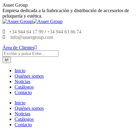
Saltar
Asuer Group
al
Empresa dedicada a la frabricación y distribución de accesorios de
contenido
peluquería y estética.
+34 944 64 17 99
/
+34 944 63 86 74
info@asuergroup.com
Área de Clientes
Buscar:
Inicio
Quiénes somos
Noticias
Catálogos
Contacto
Inicio
Quiénes somos
Noticias
Catálogos
Contacto