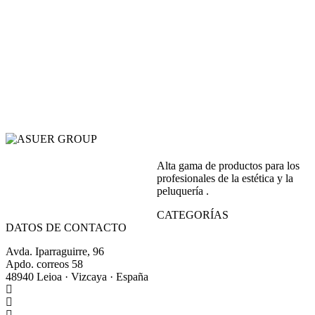
Alta gama de productos para los
profesionales de la estética y la
peluquería .
CATEGORÍAS
DATOS DE CONTACTO
Avda. Iparraguirre, 96
Apdo. correos 58
48940 Leioa · Vizcaya · España
+34 944 64 17 99
+34 944 63 86 74
info@asuergroup.com