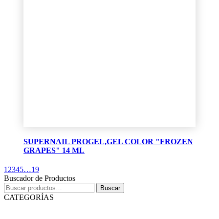
SUPERNAIL PROGEL,GEL COLOR "FROZEN
GRAPES" 14 ML
1
2
3
4
5
…
19
Buscador de Productos
Buscar
Buscar
por:
CATEGORÍAS
(131)