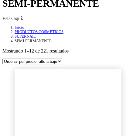
SEMI-PERMANENTE
Estás aquí:
Inicio
PRODUCTOS COSMETICOS
SUPERNAIL
SEMI-PERMANENTE
Ordenado
Mostrando 1–12 de 221 resultados
por
precio:
alto
a
bajo