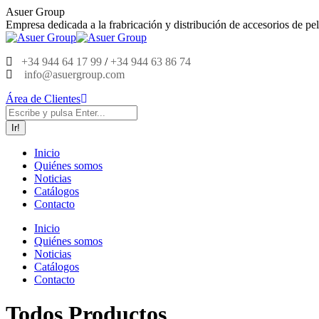
Saltar
Asuer Group
al
Empresa dedicada a la frabricación y distribución de accesorios de pel
contenido
+34 944 64 17 99
/
+34 944 63 86 74
info@asuergroup.com
Área de Clientes
Buscar:
Inicio
Quiénes somos
Noticias
Catálogos
Contacto
Inicio
Quiénes somos
Noticias
Catálogos
Contacto
Todos Productos